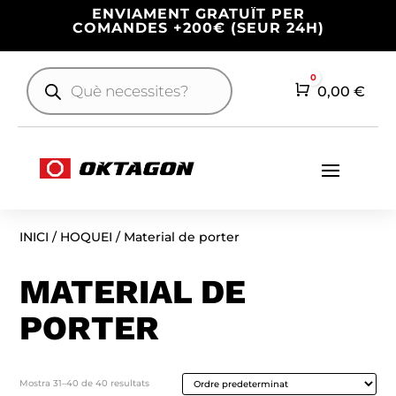
ENVIAMENT GRATUÏT PER
COMANDES +200€ (SEUR 24H)
Products
0
search
Cart
0,00
€
INICI
/
HOQUEI
/ Material de porter
MATERIAL DE
PORTER
Mostra 31–40 de 40 resultats