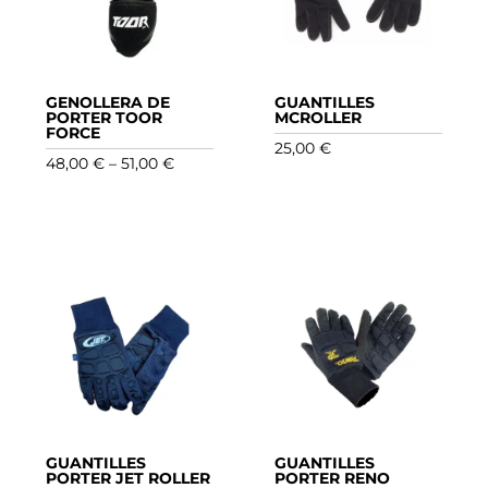
GENOLLERA DE
GUANTILLES
PORTER TOOR
MCROLLER
FORCE
25,00
€
Interval
48,00
€
–
51,00
€
de
preus:
48,00 €
a
51,00 €
GUANTILLES
GUANTILLES
PORTER JET ROLLER
PORTER RENO