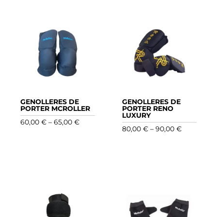
GENOLLERES DE
GENOLLERES DE
PORTER MCROLLER
PORTER RENO
LUXURY
Interval
60,00
€
–
65,00
€
Interval
80,00
€
–
90,00
€
de
de
preus:
preus:
60,00 €
80,00 €
a
a
65,00 €
90,00 €