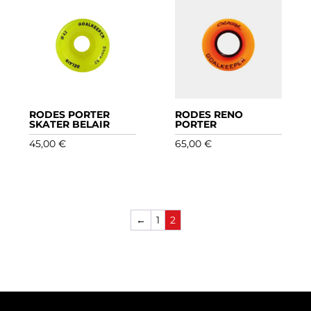
RODES PORTER
RODES RENO
SKATER BELAIR
PORTER
45,00
€
65,00
€
←
1
2