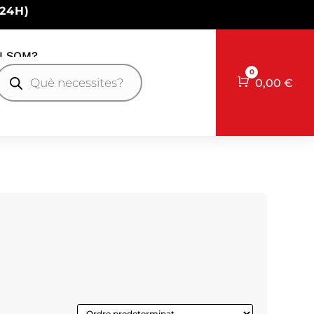
24H)
I SOM?
Products
0
earch
Cart
0,00
€