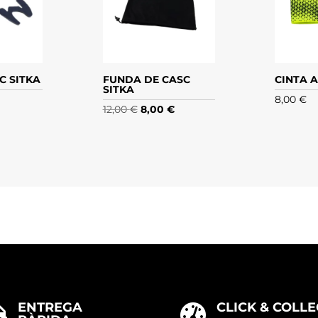
C SITKA
FUNDA DE CASC
CINTA A
SITKA
8,00
€
El
El
12,00
€
8,00
€
preu
preu
original
actual
era:
és:
12,00 €.
8,00 €.
ENTREGA
CLICK & COLLE

