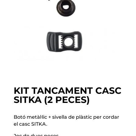
KIT TANCAMENT CASC
SITKA (2 PECES)
Botó metàl·lic + sivella de plàstic per cordar
el casc SITKA.
Joc de dues peces.