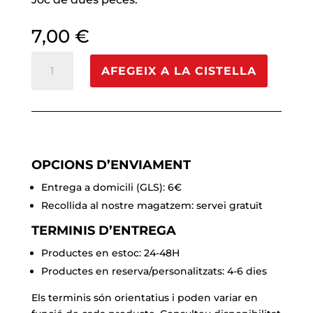
7,00
€
quantitat
AFEGEIX A LA CISTELLA
de
Kit
tancament
casc
SITKA
(2
OPCIONS D’ENVIAMENT
peces)
Entrega a domicili (GLS): 6€
Recollida al nostre magatzem: servei gratuït
TERMINIS D’ENTREGA
Productes en estoc: 24-48H
Productes en reserva/personalitzats: 4-6 dies
Els terminis són orientatius i poden variar en