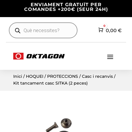
ENVIAMENT GRATUÏT PER
COMANDES +200€ (SEUR 24H)
Products
0
search
Cart
0,00
€
Inici
/
HOQUEI
/
PROTECCIONS
/
Casc i recanvis
/
Kit tancament casc SITKA (2 peces)