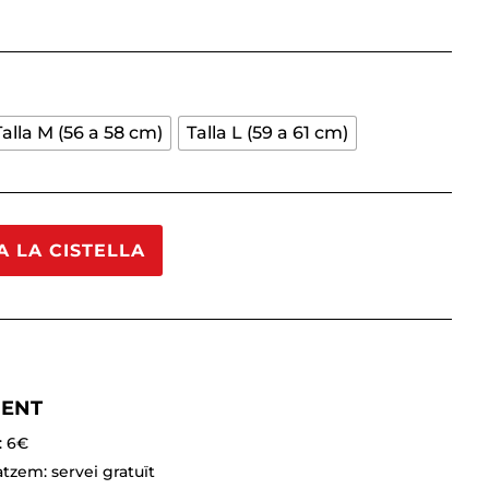
Talla M (56 a 58 cm)
Talla L (59 a 61 cm)
A LA CISTELLA
MENT
: 6€
tzem: servei gratuït