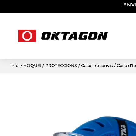
ENV
Inici
/
HOQUEI
/
PROTECCIONS
/
Casc i recanvis
/ Casc d’h