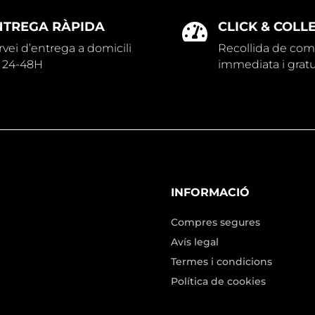
NTREGA RÀPIDA
CLICK & COLL

rvei d’entrega a domicili
Recollida de co
 24-48H
immediata i gratu
INFORMACIÓ
Compres segures
Avís legal
Termes i condicions
Política de cookies