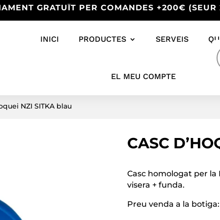
IAMENT GRATUÏT PER COMANDES +200€ (SEUR 
INICI
PRODUCTES
SERVEIS
QU
s
EL MEU COMPTE
oquei NZI SITKA blau
CASC D’HOQ
Casc homologat per la 
visera + funda.
Preu venda a la botiga