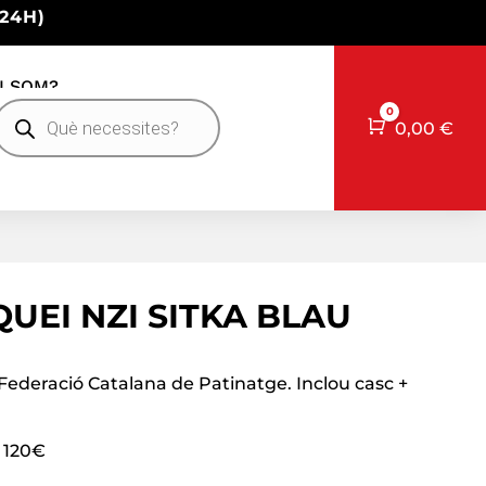
24H)
I SOM?
Products
0
earch
Cart
0,00
€
UEI NZI SITKA BLAU
Federació Catalana de Patinatge. Inclou casc +
: 120€