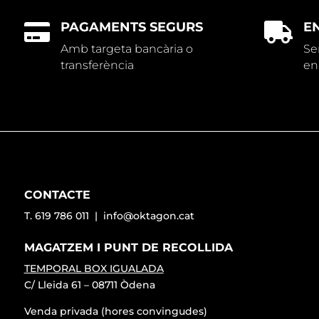
PAGAMENTS SEGURS
E


Amb targeta bancària o
Se
transferència
en
CONTACTE
T. 619 786 011 |
info@oktagon.cat
MAGATZEM I PUNT DE RECOLLIDA
TEMPORAL BOX IGUALADA
C/ Lleida 61 – 08711 Òdena
Venda privada (hores convingudes)