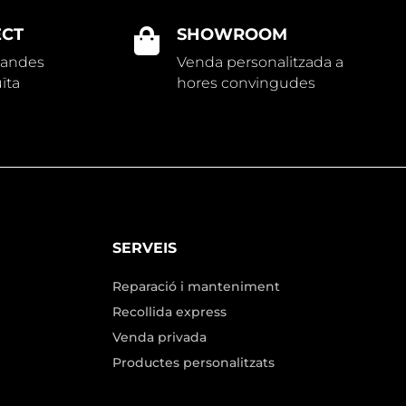
ECT
SHOWROOM

mandes
Venda personalitzada a
ïta
hores convingudes
SERVEIS
Reparació i manteniment
Recollida express
Venda privada
Productes personalitzats