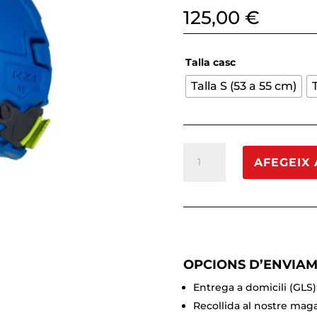
125,00
€
Talla casc
Talla S (53 a 55 cm)
quantitat
AFEGEIX 
de
Casc
d'hoquei
NZI
SITKA
blau
OPCIONS D’ENVIA
Entrega a domicili (GLS)
Recollida al nostre maga