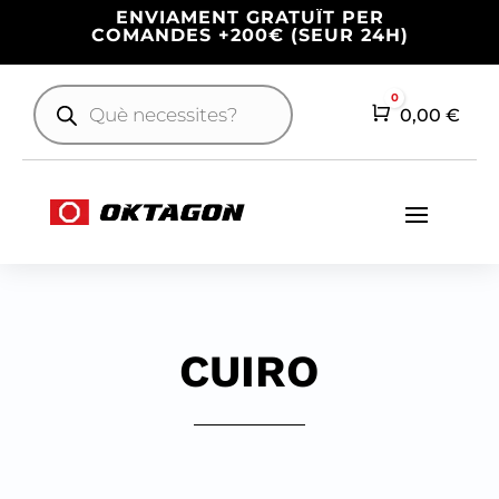
ENVIAMENT GRATUÏT PER
COMANDES +200€ (SEUR 24H)
Products
0
search
Cart
0,00
€
CUIRO