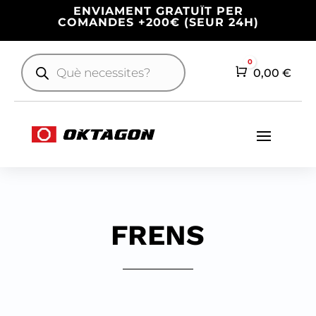
ENVIAMENT GRATUÏT PER
COMANDES +200€ (SEUR 24H)
Products
0
search
Cart
0,00
€
FRENS