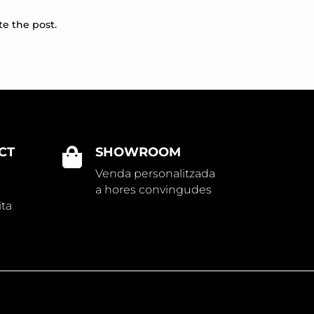
te the post.
CT
SHOWROOM

Venda personalitzada
a hores convingudes
ïta