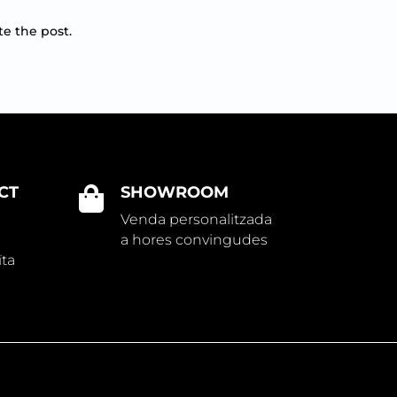
te the post.
CT
SHOWROOM

Venda personalitzada
a hores convingudes
ïta