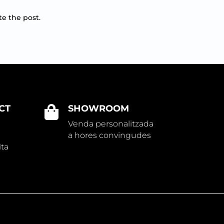
te the post.
CT
SHOWROOM

Venda personalitzada
a hores convingudes
ïta