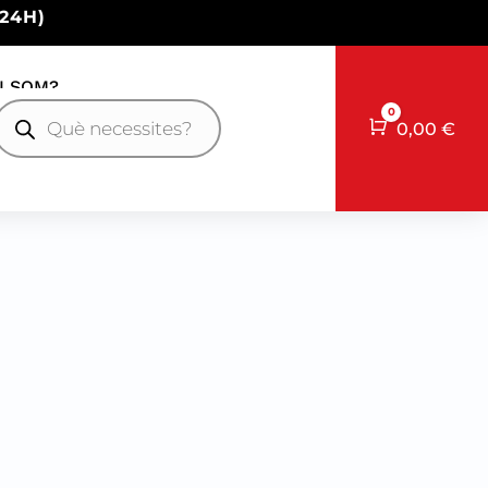
24H)
I SOM?
Products
0
earch
Cart
0,00
€