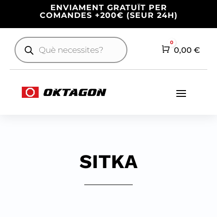
ENVIAMENT GRATUÏT PER
COMANDES +200€ (SEUR 24H)
Products
0
search
Cart
0,00
€
SITKA