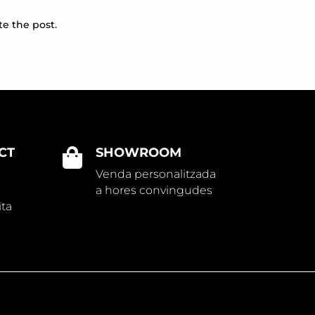
te the post.
CT
SHOWROOM

Venda personalitzada
a hores convingudes
ïta