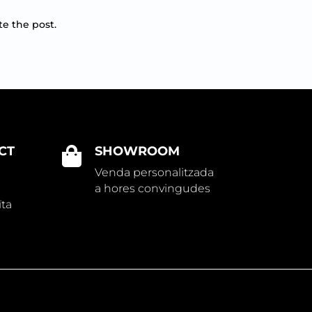
te the post.
CT
SHOWROOM

Venda personalitzada
a hores convingudes
ïta