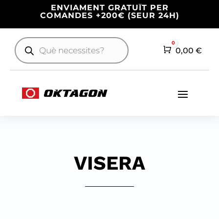
ENVIAMENT GRATUÏT PER
COMANDES +200€ (SEUR 24H)
Products
0
search
Cart
0,00
€
VISERA