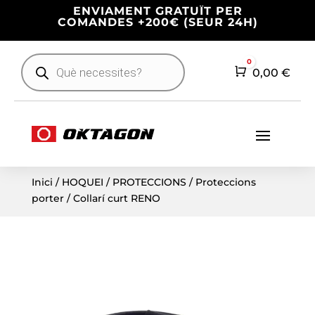
ENVIAMENT GRATUÏT PER
COMANDES +200€ (SEUR 24H)
Products
0
search
Cart
0,00
€
Inici
/
HOQUEI
/
PROTECCIONS
/
Proteccions
porter
/ Collarí curt RENO