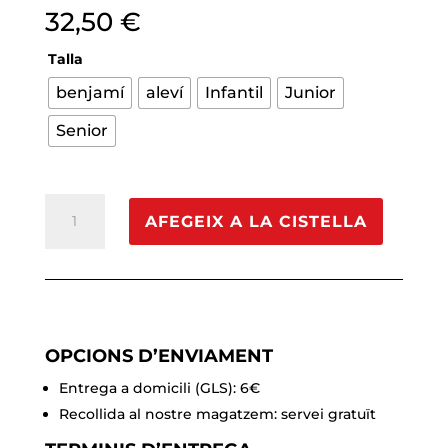
32,50
€
Talla
benjamí
aleví
Infantil
Junior
Senior
quantitat
AFEGEIX A LA CISTELLA
de
Collarí
curt
RENO
OPCIONS D’ENVIAMENT
Entrega a domicili (GLS): 6€
Recollida al nostre magatzem: servei gratuït