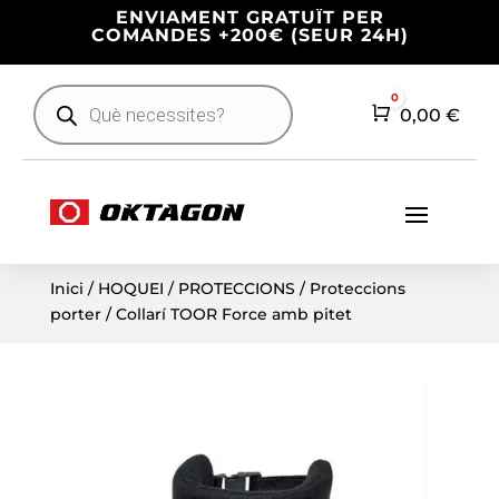
ENVIAMENT GRATUÏT PER
COMANDES +200€ (SEUR 24H)
Products
0
search
Cart
0,00
€
Inici
/
HOQUEI
/
PROTECCIONS
/
Proteccions
porter
/ Collarí TOOR Force amb pitet