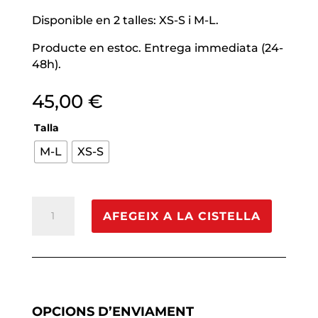
Disponible en 2 talles: XS-S i M-L.
Producte en estoc. Entrega immediata (24-
48h).
45,00
€
Talla
M-L
XS-S
quantitat
AFEGEIX A LA CISTELLA
de
Collarí
TOOR
Force
amb
pitet
OPCIONS D’ENVIAMENT