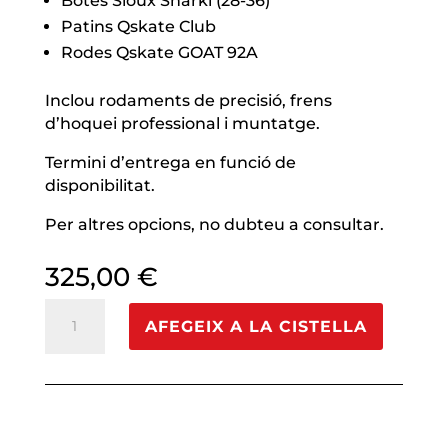
Botes Sioux Sharki (28-36)
Patins Qskate Club
Rodes Qskate GOAT 92A
Inclou rodaments de precisió, frens
d’hoquei professional i muntatge.
Termini d’entrega en funció de
disponibilitat.
Per altres opcions, no dubteu a consultar.
325,00
€
quantitat
AFEGEIX A LA CISTELLA
de
CONJUNT
COMPLET
V2