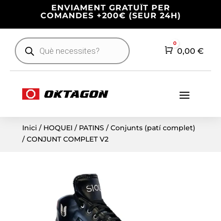
ENVIAMENT GRATUÏT PER
COMANDES +200€ (SEUR 24H)
Products
0
search
Cart
0,00
€
Inici
/
HOQUEI
/
PATINS
/
Conjunts (patí complet)
/ CONJUNT COMPLET V2