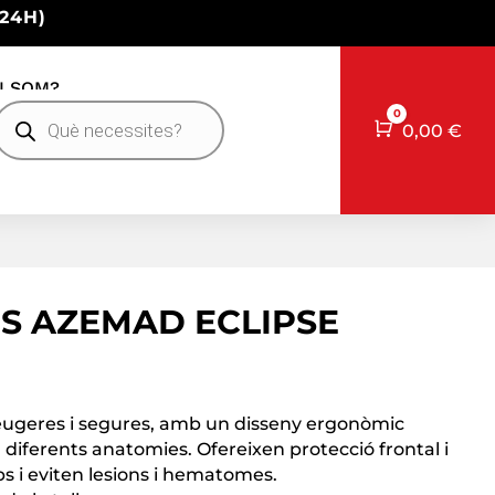
24H)
I SOM?
Products
0
earch
Cart
0,00
€
S AZEMAD ECLIPSE
eugeres i segures, amb un disseny ergonòmic
 diferents anatomies. Ofereixen protecció frontal i
ps i eviten lesions i hematomes.