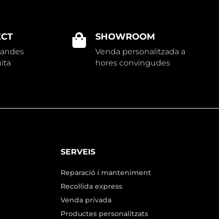
ECT
SHOWROOM

mandes
Venda personalitzada a
ïta
hores convingudes
SERVEIS
Reparació i manteniment
Recollida express
Venda privada
Productes personalitzats