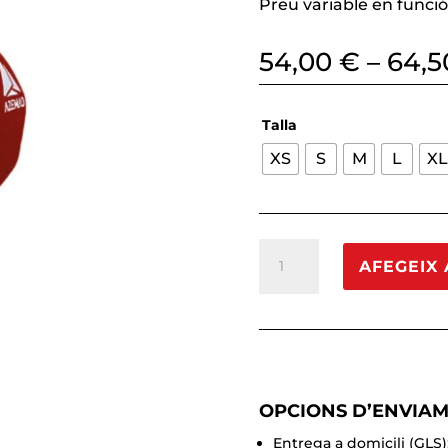
Preu variable en funció 
54,00
€
–
64,
Talla
XS
S
M
L
X
quantitat
AFEGEIX 
de
Genolleres
Azemad
Eclipse
vermell
OPCIONS D’ENVIA
Entrega a domicili (GLS)