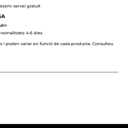
tzem: servei gratuït
GA
-48H
sonalitzats: 4-6 dies
us i poden variar en funció de cada producte. Consulteu