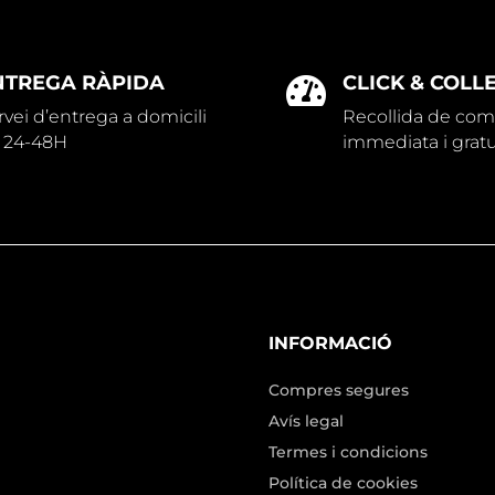
NTREGA RÀPIDA
CLICK & COLL

rvei d’entrega a domicili
Recollida de co
 24-48H
immediata i gratu
INFORMACIÓ
Compres segures
Avís legal
Termes i condicions
Política de cookies