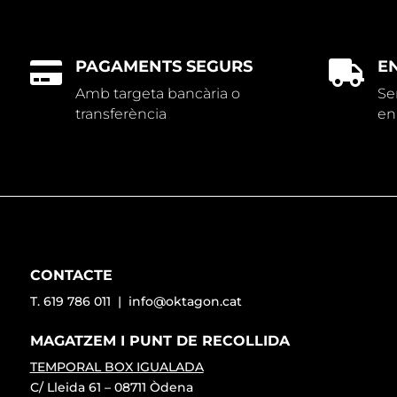
PAGAMENTS SEGURS
E


Amb targeta bancària o
Se
transferència
en
CONTACTE
T. 619 786 011 |
info@oktagon.cat
MAGATZEM I PUNT DE RECOLLIDA
TEMPORAL BOX IGUALADA
C/ Lleida 61 – 08711 Òdena