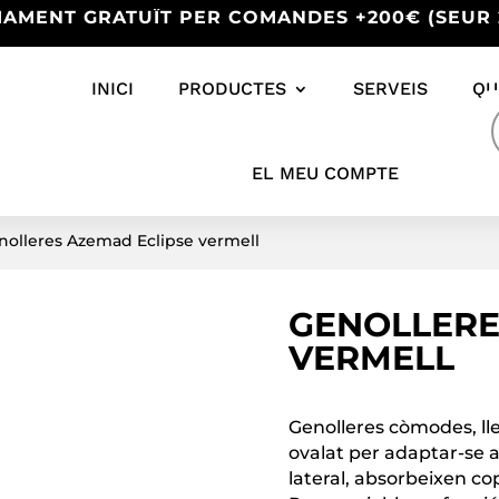
IAMENT GRATUÏT PER COMANDES +200€ (SEUR 
INICI
PRODUCTES
SERVEIS
QU
s
EL MEU COMPTE
nolleres Azemad Eclipse vermell
GENOLLERE
VERMELL
Genolleres còmodes, ll
ovalat per adaptar-se a
lateral, absorbeixen co