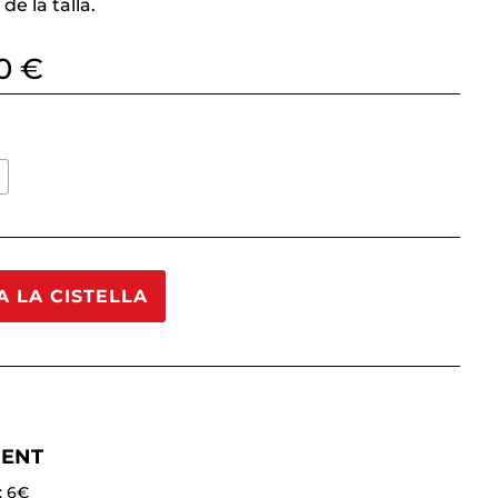
de la talla.
Interval
50
€
de
preus:
54,00 €
a
L
64,50 €
A LA CISTELLA
MENT
: 6€