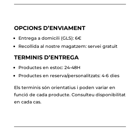
SIOUX
blau
royal
OPCIONS D’ENVIAMENT
Entrega a domicili (GLS): 6€
Recollida al nostre magatzem: servei gratuït
TERMINIS D’ENTREGA
Productes en estoc: 24-48H
Productes en reserva/personalitzats: 4-6 dies
Els terminis són orientatius i poden variar en
funció de cada producte. Consulteu disponibilitat
en cada cas.