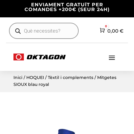
ENVIAMENT GRATUÏT PER
COMANDES +200€ (SEUR 24H)
Products
0
search
Cart
0,00
€
Inici
/
HOQUEI
/
Tèxtil i complements
/ Mitgetes
SIOUX blau royal