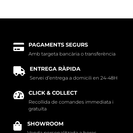
PAGAMENTS SEGURS

Amb targeta bancària o transferència
ENTREGA RÀPIDA

Servei d’entrega a domicili en 24-48H
CLICK & COLLECT

Recollida de comandes immediata i
gratuïta
SHOWROOM

Venda personalitzada a hores