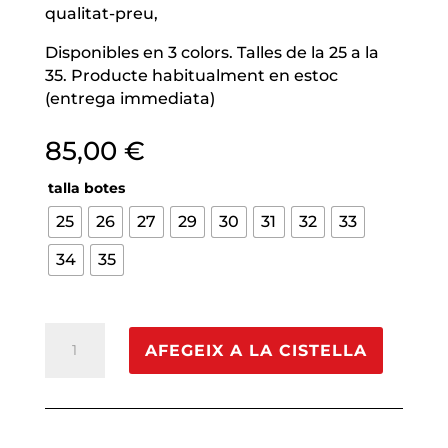
qualitat-preu,
Disponibles en 3 colors. Talles de la 25 a la
35. Producte habitualment en estoc
(entrega immediata)
85,00
€
talla botes
25
26
27
29
30
31
32
33
34
35
quantitat
AFEGEIX A LA CISTELLA
de
Patins
iniciació
Azemad
Eclipse