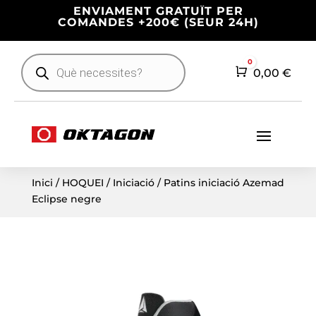
ENVIAMENT GRATUÏT PER
COMANDES +200€ (SEUR 24H)
Products
0
search
Cart
0,00
€
Inici
/
HOQUEI
/
Iniciació
/ Patins iniciació Azemad
Eclipse negre