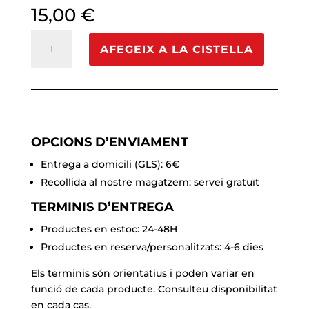
15,00
€
quantitat
AFEGEIX A LA CISTELLA
de
Rodaments
ISB
Sport
627ZZ
OPCIONS D’ENVIAMENT
Entrega a domicili (GLS): 6€
Recollida al nostre magatzem: servei gratuït
TERMINIS D’ENTREGA
Productes en estoc: 24-48H
Productes en reserva/personalitzats: 4-6 dies
Els terminis són orientatius i poden variar en
funció de cada producte. Consulteu disponibilitat
en cada cas.