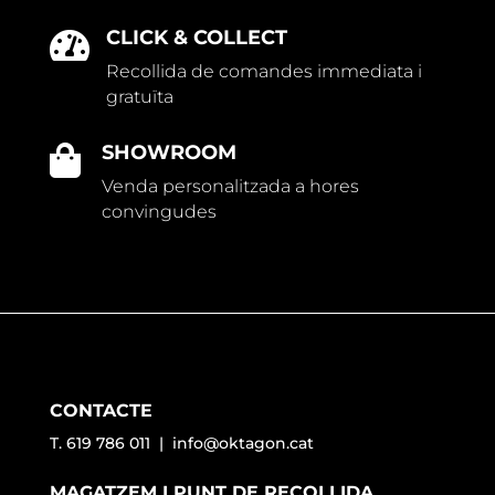
CLICK & COLLECT

Recollida de comandes immediata i
gratuïta
SHOWROOM

Venda personalitzada a hores
convingudes
CONTACTE
T. 619 786 011 |
info@oktagon.cat
MAGATZEM I PUNT DE RECOLLIDA