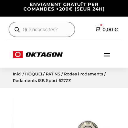
ENVIAMENT GRATUÏT PER
COMANDES +200€ (SEUR 24H)
Products
0
search
Cart
0,00
€
Inici
/
HOQUEI
/
PATINS
/
Rodes i rodaments
/
Rodaments ISB Sport 627ZZ