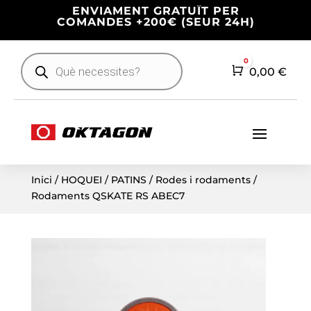
ENVIAMENT GRATUÏT PER
COMANDES +200€ (SEUR 24H)
Products
0
search
Cart
0,00
€
Inici
/
HOQUEI
/
PATINS
/
Rodes i rodaments
/
Rodaments QSKATE RS ABEC7