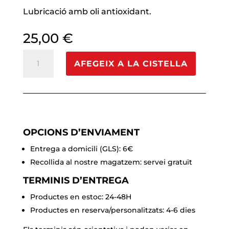
Lubricació amb oli antioxidant.
25,00
€
quantitat
AFEGEIX A LA CISTELLA
de
Rodaments
QSKATE
RS
ABEC7
OPCIONS D’ENVIAMENT
Entrega a domicili (GLS): 6€
Recollida al nostre magatzem: servei gratuït
TERMINIS D’ENTREGA
Productes en estoc: 24-48H
Productes en reserva/personalitzats: 4-6 dies