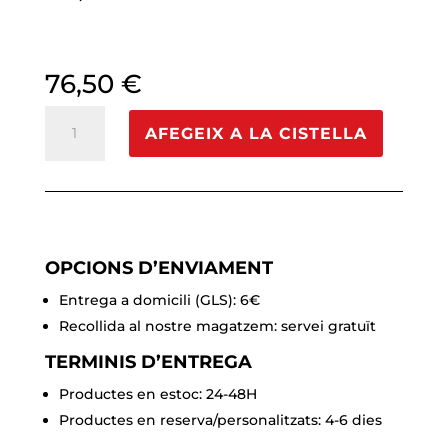
76,50
€
quantitat
AFEGEIX A LA CISTELLA
de
Azemad
Jumbo
OPCIONS D’ENVIAMENT
Entrega a domicili (GLS): 6€
Recollida al nostre magatzem: servei gratuït
TERMINIS D’ENTREGA
Productes en estoc: 24-48H
Productes en reserva/personalitzats: 4-6 dies