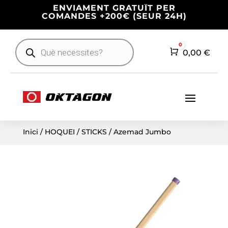
ENVIAMENT GRATUÏT PER
COMANDES +200€ (SEUR 24H)
Products
0
search
Cart
0,00
€
Inici
/
HOQUEI
/
STICKS
/ Azemad Jumbo