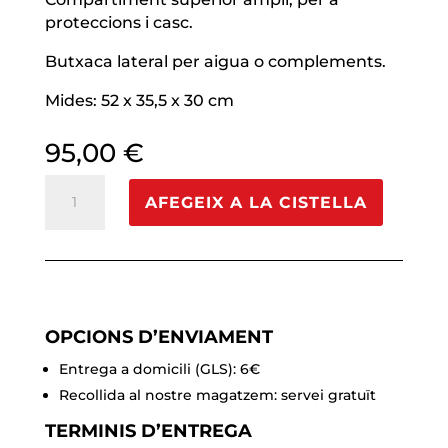
proteccions i casc.
Butxaca lateral per aigua o complements.
Mides: 52 x 35,5 x 30 cm
95,00
€
quantitat
AFEGEIX A LA CISTELLA
de
Trolley
Reno
Gipsy
vermell
OPCIONS D’ENVIAMENT
Entrega a domicili (GLS): 6€
Recollida al nostre magatzem: servei gratuït
TERMINIS D’ENTREGA