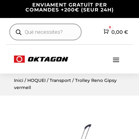
ENVIAMENT GRATUÏT PER
COMANDES +200€ (SEUR 24H)
Products
0
search
Cart
0,00
€
Inici
/
HOQUEI
/
Transport
/ Trolley Reno Gipsy
vermell