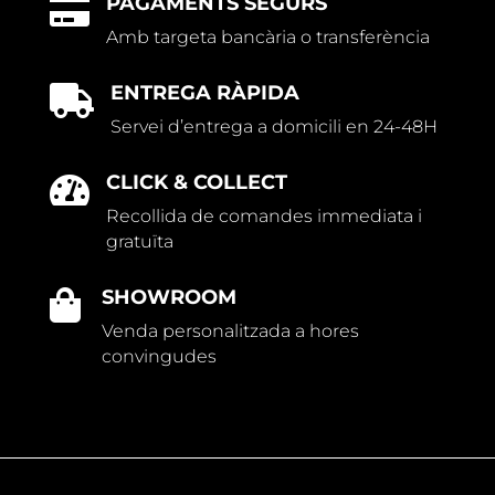
PAGAMENTS SEGURS

Amb targeta bancària o transferència
ENTREGA RÀPIDA

Servei d’entrega a domicili en 24-48H
CLICK & COLLECT

Recollida de comandes immediata i
gratuïta
SHOWROOM

Venda personalitzada a hores
convingudes