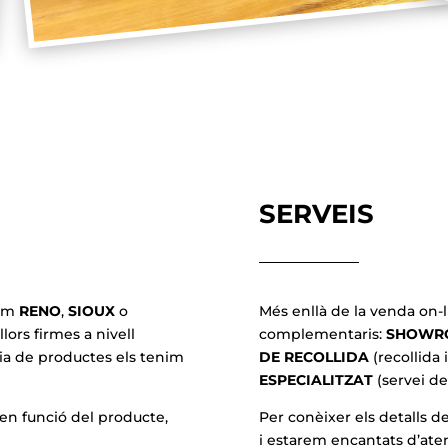
SERVEIS
com
RENO
,
SIOUX
o
Més enllà de la venda on-l
rs firmes a nivell
complementaris:
SHOWR
ria de productes els tenim
DE RECOLLIDA
(recollida
ESPECIALITZAT
(servei d
en funció del producte,
Per conèixer els detalls d
i estarem encantats d’ate