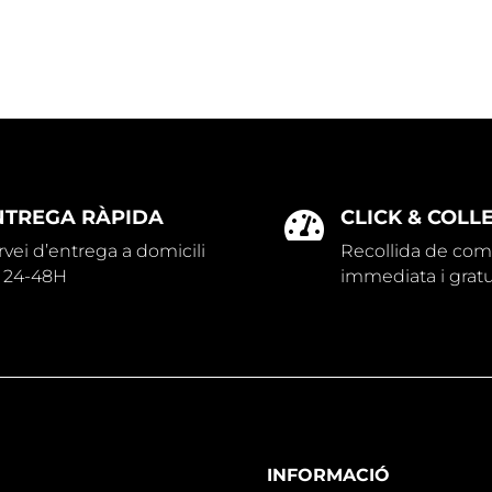
NTREGA RÀPIDA
CLICK & COLL

rvei d’entrega a domicili
Recollida de co
 24-48H
immediata i gratu
INFORMACIÓ