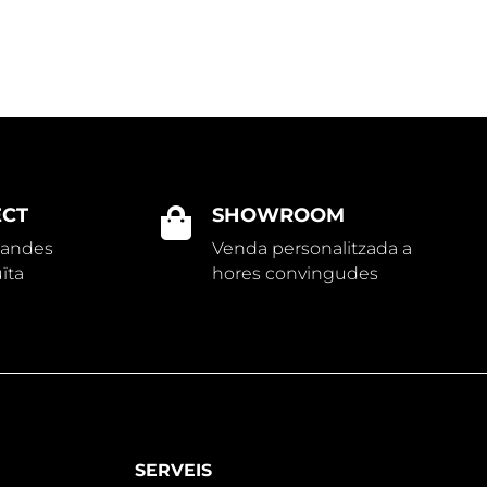
ECT
SHOWROOM

mandes
Venda personalitzada a
ïta
hores convingudes
SERVEIS