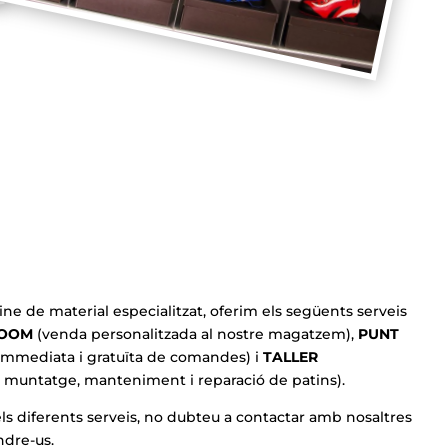
ine de material especialitzat, oferim els següents serveis
OOM
(venda personalitzada al nostre magatzem),
PUNT
 immediata i gratuïta de comandes) i
TALLER
e muntatge, manteniment i reparació de patins).
els diferents serveis, no dubteu a contactar amb nosaltres
ndre-us.