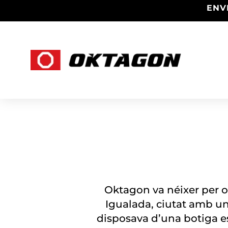
ENV
Oktagon va néixer per of
Igualada, ciutat amb un
disposava d’una botiga es