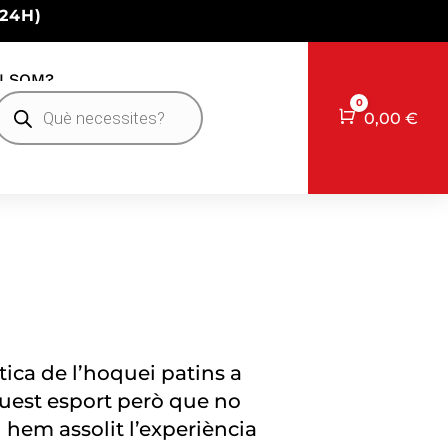
24H)
I SOM?
Products
0
earch
Cart
0,00
€
tica de l’hoquei patins a
quest esport però que no
 hem assolit l’experiència