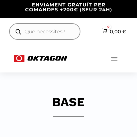
ENVIAMENT GRATUÏT PER
COMANDES +200€ (SEUR 24H)
Products
0
search
Cart
0,00
€
BASE